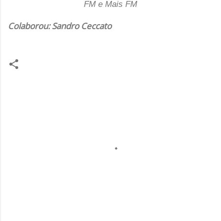
FM e Mais FM
Colaborou: Sandro Ceccato
C
o
m
e
n
t
á
r
i
o