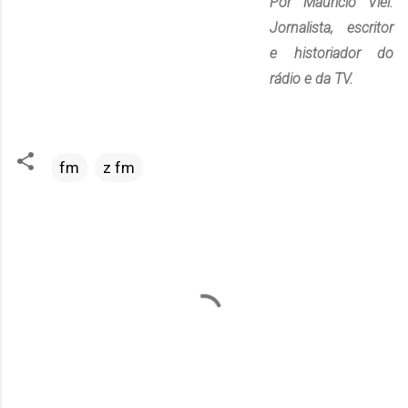
Por Maurício Viel.
Jornalista, escritor
e historiador do
rádio e da TV.
fm
z fm
C
o
m
e
n
t
á
r