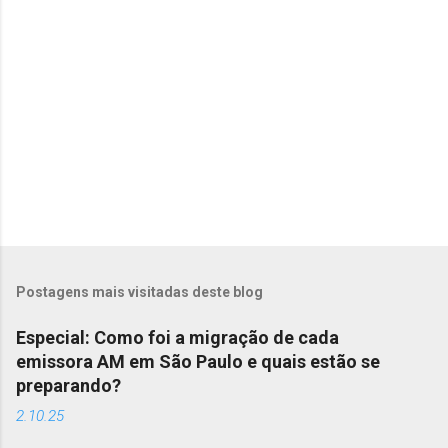
i
o
s
Postagens mais visitadas deste blog
Especial: Como foi a migração de cada
emissora AM em São Paulo e quais estão se
preparando?
2.10.25