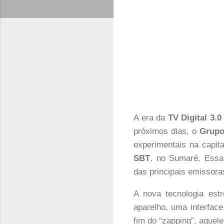
A era da
TV Digital 3.0
próximos dias, o
Grupo
experimentais na capit
SBT
, no Sumaré. Essa
das principais emissora
A nova tecnologia estr
aparelho, uma interfac
fim do “zapping”, aquel