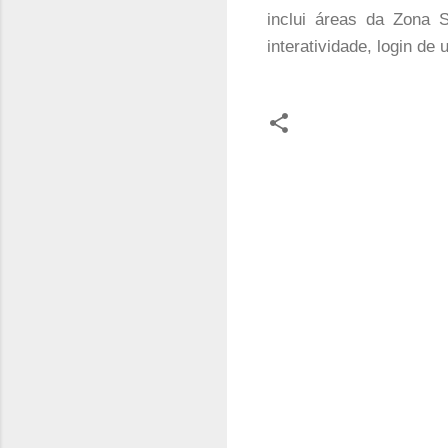
inclui áreas da Zona 
interatividade, login de
C
o
m
e
n
t
á
r
i
o