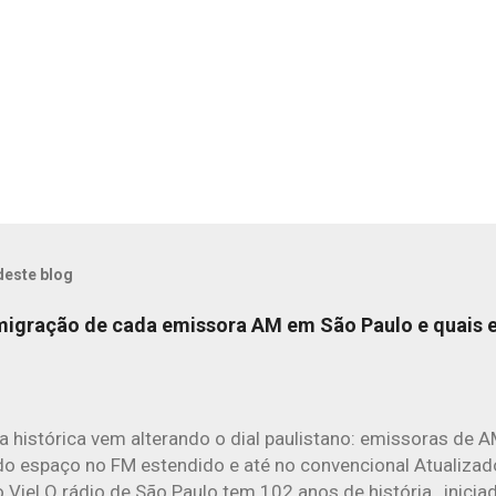
deste blog
 migração de cada emissora AM em São Paulo e quais 
 histórica vem alterando o dial paulistano: emissoras de A
o espaço no FM estendido e até no convencional Atualiza
 Viel O rádio de São Paulo tem 102 anos de história , inici