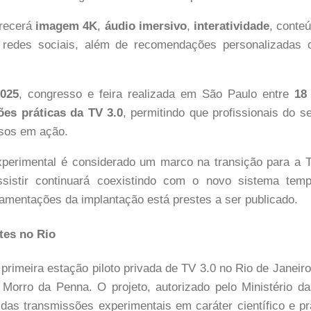
erecerá
imagem 4K
,
áudio imersivo
,
interatividade
, conte
 redes sociais, além de recomendações personalizadas 
025
, congresso e feira realizada em São Paulo entre
18
es práticas da TV 3.0
, permitindo que profissionais do s
rsos em ação.
xperimental é considerado um marco na transição para a T
ssistir continuará coexistindo com o novo sistema temp
lamentações da implantação está prestes a ser publicado.
stes no Rio
primeira estação piloto privada de TV 3.0 no Rio de Janeiro
Morro da Penna. O projeto, autorizado pelo Ministério d
 das transmissões experimentais em caráter científico e prát