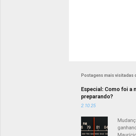
s
Postagens mais visitadas 
Especial: Como foi a
preparando?
2.10.25
Mudança
ganhand
Maurício